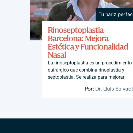
Tu nariz perfec
Rinoseptoplastia
Barcelona: Mejora
Estética y Funcionalidad
Nasal
La rinoseptoplastia es un procedimiento
quirúrgico que combina rinoplastia y
septoplastia. Se realiza para mejorar
Por:
Dr. Lluís Salvad