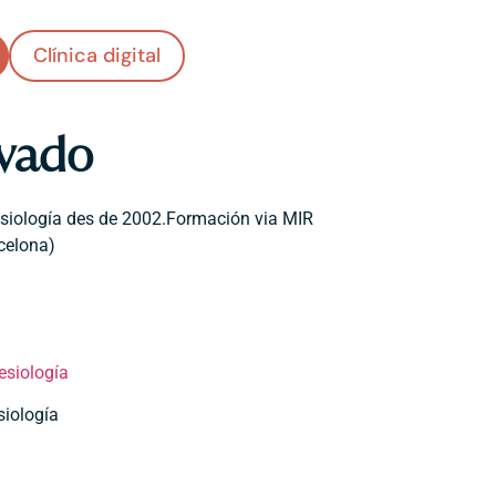
Clínica digital
lvado
esiología des de 2002.Formación via MIR
celona)
esiología
siología