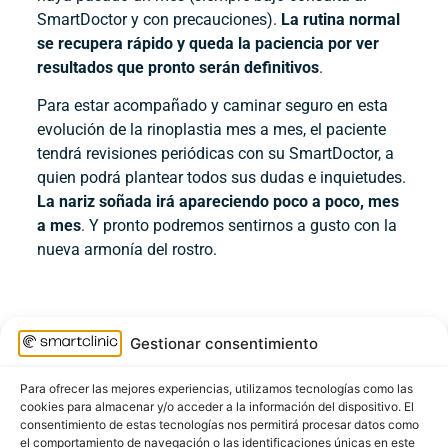
SmartDoctor y con precauciones).
La rutina normal
se recupera rápido y queda la paciencia por ver
resultados que pronto serán definitivos
.
Para estar acompañado y caminar seguro en esta
evolución de la rinoplastia mes a mes, el paciente
tendrá revisiones periódicas con su SmartDoctor, a
quien podrá plantear todos sus dudas e inquietudes.
La nariz soñada irá apareciendo poco a poco, mes
a mes
. Y pronto podremos sentirnos a gusto con la
nueva armonía del rostro.
Infografía sobre la
Gestionar consentimiento
Rinoplastia Mes a Mes para
Para ofrecer las mejores experiencias, utilizamos tecnologías como las
comprender más fácilmente
cookies para almacenar y/o acceder a la información del dispositivo. El
consentimiento de estas tecnologías nos permitirá procesar datos como
la evolución de esta cirugía.
el comportamiento de navegación o las identificaciones únicas en este