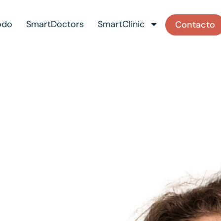
odo
SmartDoctors
SmartClinic
Contacto