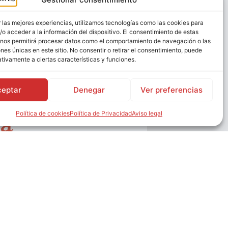
 las mejores experiencias, utilizamos tecnologías como las cookies para
o acceder a la información del dispositivo. El consentimiento de estas
 de nariz:
 nos permitirá procesar datos como el comportamiento de navegación o las
ones únicas en este sitio. No consentir o retirar el consentimiento, puede
tivamente a ciertas características y funciones.
ue necesitas
ceptar
Denegar
Ver preferencias
re la
Política de cookies
Política de Privacidad
Aviso legal
ia
onocida como rinoplastia, es un
o que modifica la forma