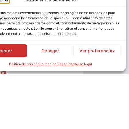
 las mejores experiencias, utilizamos tecnologías como las cookies para
o acceder a la información del dispositivo. El consentimiento de estas
 de nariz:
 nos permitirá procesar datos como el comportamiento de navegación o las
ones únicas en este sitio. No consentir o retirar el consentimiento, puede
tivamente a ciertas características y funciones.
ue necesitas
ceptar
Denegar
Ver preferencias
re la
Política de cookies
Política de Privacidad
Aviso legal
ia
onocida como rinoplastia, es un
o que modifica la forma