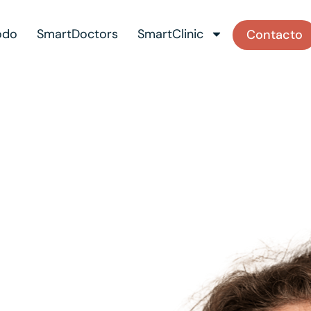
odo
SmartDoctors
SmartClinic
Contacto