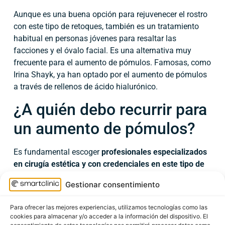
Aunque es una buena opción para rejuvenecer el rostro
con este tipo de retoques, también es un tratamiento
habitual en personas jóvenes para resaltar las
facciones y el óvalo facial. Es una alternativa muy
frecuente para el aumento de pómulos. Famosas, como
Irina Shayk, ya han optado por el aumento de pómulos
a través de rellenos de ácido hialurónico.
¿A quién debo recurrir para
un aumento de pómulos?
Es fundamental escoger
profesionales especializados
en cirugía estética y con credenciales en este tipo de
intervenciones
. Nuestros S
mart Doctors
son cirujanos
Gestionar consentimiento
especializados en este tipo de operaciones y
estudiarán
tu caso
en particular con detenimiento, antes de
Para ofrecer las mejores experiencias, utilizamos tecnologías como las
acompañarte a lo largo de todo el proceso.
cookies para almacenar y/o acceder a la información del dispositivo. El