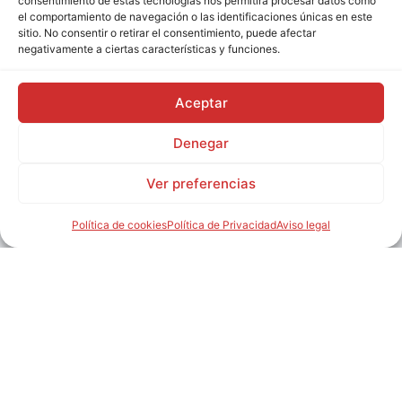
consentimiento de estas tecnologías nos permitirá procesar datos como
el comportamiento de navegación o las identificaciones únicas en este
sitio. No consentir o retirar el consentimiento, puede afectar
Post relacionados
negativamente a ciertas características y funciones.
Aceptar
Denegar
Ver preferencias
Política de cookies
Política de Privacidad
Aviso legal
Recupera tu pelo
Tipos de calvicie, por qué
aparece y qué soluciones
existen
¿Se te cae el cabello pero no tienes la certeza de si