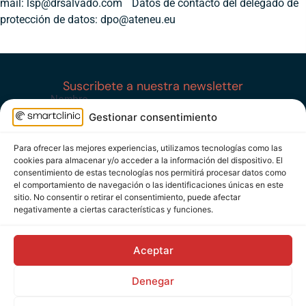
mail:
lsp@drsalvado.com
Datos de contacto del delegado de
protección de datos:
dpo@ateneu.eu
Suscribete a nuestra newsletter
Gestionar consentimiento
Para ofrecer las mejores experiencias, utilizamos tecnologías como las
cookies para almacenar y/o acceder a la información del dispositivo. El
consentimiento de estas tecnologías nos permitirá procesar datos como
el comportamiento de navegación o las identificaciones únicas en este
sitio. No consentir o retirar el consentimiento, puede afectar
negativamente a ciertas características y funciones.
Pensado, diseñado, y ejecutado desde el quirófano
Aceptar
con
para el mundo
Denegar
Aviso legal
Política de privacidad