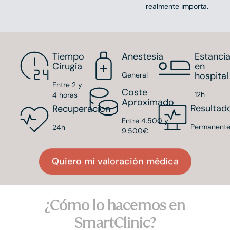
realmente importa.
Tiempo
Anestesia
Estanci
Cirugía
en
hospital
General
Entre 2 y
Coste
12h
4 horas
Aproximado
Resultad
Recuperacion
Entre 4.500 y
Permanent
24h
9.500€
Quiero mi valoración médica
¿Cómo lo hacemos en
SmartClinic?