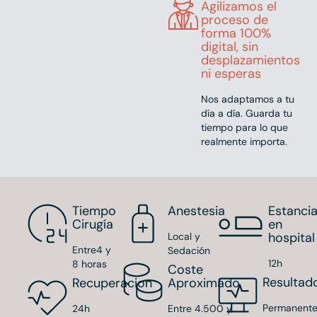
Agilizamos el
proceso de
forma 100%
digital, sin
desplazamientos
ni esperas
Nos adaptamos a tu
día a día. Guarda tu
tiempo para lo que
realmente importa.
Tiempo
Anestesia
Estanci
Cirugía
en
hospital
Local y
Entre4 y
Sedación
12h
8 horas
Coste
Resultad
Recuperacion
Aproximado
Permanent
24h
Entre 4.500 y